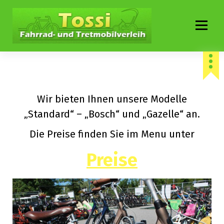
Z
u
m
I
Ihr Fahrrad und Tretmobilverleih in Tossens
n
h
a
Wir bieten Ihnen unsere Modelle
l
„Standard“ – „Bosch“ und „Gazelle“ an.
t
s
Die Preise finden Sie im Menu unter
p
Preise
r
i
n
g
e
n